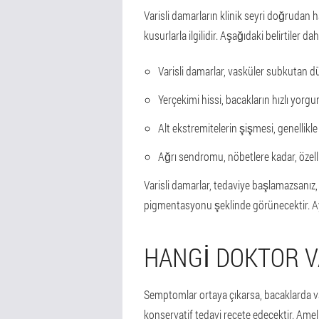
Varisli damarların klinik seyri doğrudan h
kusurlarla ilgilidir. Aşağıdaki belirtiler dah
Varisli damarlar, vasküler subkutan
Yerçekimi hissi, bacakların hızlı yorg
Alt ekstremitelerin şişmesi, genellikle
Ağrı sendromu, nöbetlere kadar, özell
Varisli damarlar, tedaviye başlamazsanız
pigmentasyonu şeklinde görünecektir. Ayrı
HANGI DOKTOR V
Semptomlar ortaya çıkarsa, bacaklarda var
konservatif tedavi reçete edecektir. Amel