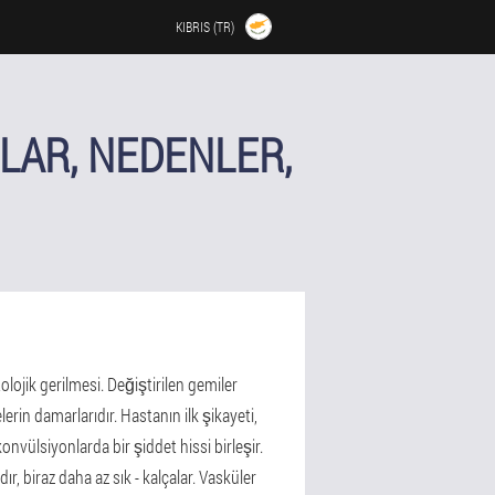
KIBRIS (TR)
LAR, NEDENLER,
tolojik gerilmesi. Değiştirilen gemiler
rin damarlarıdır. Hastanın ilk şikayeti,
konvülsiyonlarda bir şiddet hissi birleşir.
r, biraz daha az sık - kalçalar. Vasküler