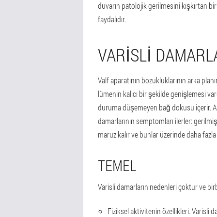
duvarın patolojik gerilmesini kışkırtan bir
faydalıdır.
VARISLI DAMARL
Valf aparatının bozukluklarının arka planı
lümenin kalıcı bir şekilde genişlemesi vardı
duruma düşemeyen bağ dokusu içerir. Alt 
damarlarının semptomları ilerler: geril
maruz kalır ve bunlar üzerinde daha fazla 
TEMEL
Varisli damarların nedenleri çoktur ve birbir
Fiziksel aktivitenin özellikleri. Varisl