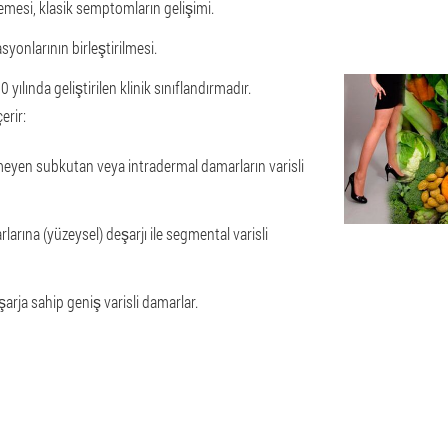
mesi, klasik semptomların gelişimi.
syonlarının birleştirilmesi.
yılında geliştirilen klinik sınıflandırmadır.
erir:
etmeyen subkutan veya intradermal damarların varisli
larına (yüzeysel) deşarjı ile segmental varisli
rja sahip geniş varisli damarlar.