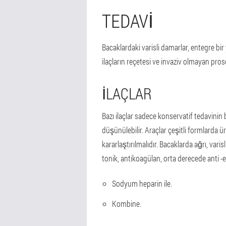
TEDAVI
Bacaklardaki varisli damarlar, entegre bi
ilaçların reçetesi ve invaziv olmayan prosed
İLAÇLAR
Bazı ilaçlar sadece konservatif tedavinin 
düşünülebilir. Araçlar çeşitli formlarda üre
kararlaştırılmalıdır. Bacaklarda ağrı, va
tonik, antikoagülan, orta derecede anti -enf
Sodyum heparin ile.
Kombine.