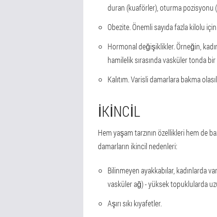
duran (kuaförler), oturma pozisyonu (ofi
Obezite. Önemli sayıda fazla kilolu için 
Hormonal değişiklikler. Örneğin, kadın
hamilelik sırasında vasküler tonda bir
Kalıtım. Varisli damarlara bakma olasıl
İKINCIL
Hem yaşam tarzının özellikleri hem de bazı h
damarların ikincil nedenleri:
Bilinmeyen ayakkabılar, kadınlarda vari
vasküler ağ) - yüksek topuklularda uz
Aşırı sıkı kıyafetler.