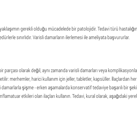
r yaklaşımın gerekli olduğu mücadelede bir patolojidir. Tedavi türü hastalığı
ürlerle sınırlıdır. Varisli damarların ilerlemesi ile ameliyata başvururlar.
bir parçası olarak değil, aynı zamanda varisli damarları veya komplikasyonlar
tilir: merhemler, harici kullanım için jeller, tabletler, kapsüller. İlaçlardan h
risli damarlarla şişme - erken aşamalarda konservatif tedaviye başarılı bir ş
lamatuar etkileri olan ilaçları kullanın. Tedavi, kural olarak, aşağıdaki yerel 