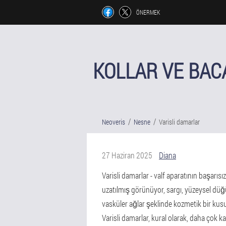
ÖNERMEK
KOLLAR VE BAC
Neoveris
Nesne
Varisli damarlar
27 Haziran 2025
Diana
Varisli damarlar - valf aparatının başarısız
uzatılmış görünüyor, sargı, yüzeysel düğü
vasküler ağlar şeklinde kozmetik bir kusurl
Varisli damarlar, kural olarak, daha çok ka