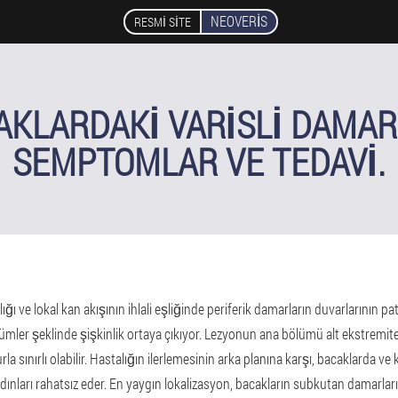
NEOVERIS
RESMI SITE
AKLARDAKI VARISLI DAMAR
SEMPTOMLAR VE TEDAVI.
lığı ve lokal kan akışının ihlali eşliğinde periferik damarların duvarlarının pa
mler şeklinde şişkinlik ortaya çıkıyor. Lezyonun ana bölümü alt ekstremitele
a sınırlı olabilir. Hastalığın ilerlemesinin arka planına karşı, bacaklarda ve 
dınları rahatsız eder. En yaygın lokalizasyon, bacakların subkutan damarlarıdı