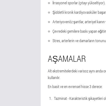
İrrasyonel sporlar (çıtayı yükseltiyor).
Şiddetli kronik kardiyovasküler başarıs
Arteriyovenöz şantlar, arteriyel kanın 
Çevredeki gemilere baskı yapan eğiti
Stres, arterlerin ve damarların tonu
AŞAMALAR
Alt ekstremitelerdeki varisoz aynı anda ort
kullanılır.
En basit ve en evrensel hisse 3 derece:
Tazminat - Karakteristik şikayetleri