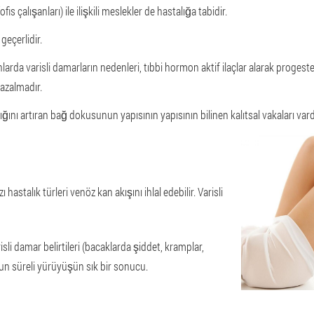
s çalışanları) ile ilişkili meslekler de hastalığa tabidir.
geçerlidir.
larda varisli damarların nedenleri, tıbbi hormon aktif ilaçlar alarak progest
 azalmadır.
ığını artıran bağ dokusunun yapısının yapısının bilinen kalıtsal vakaları vard
astalık türleri venöz kan akışını ihlal edebilir. Varisli
sli damar belirtileri (bacaklarda şiddet, kramplar,
un süreli yürüyüşün sık bir sonucu.