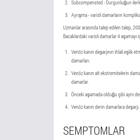
Subcompensted - Durgunluğun ilerle
Ayrışma - varisli damarların komplika
Uzmanlar arasında talep edilen talep, 2000 
Bacaklardaki varisli damarlar 4 aşamayı iç
Venöz kanın deşarjının ihlali eşlik 
damarları.
Venöz kanın alt ekstremitelerin damar
damarlar.
Önceki aşamada olduğu gibi aynı deşa
Venöz kanın derin damarlara deşarjı.
SEMPTOMLAR