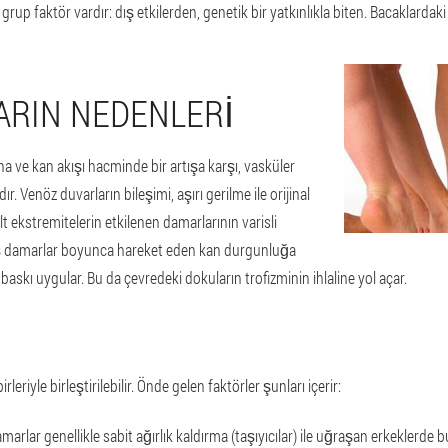
 grup faktör vardır: dış etkilerden, genetik bir yatkınlıkla biten. Bacaklardak
ARIN NEDENLERI
na ve kan akışı hacminde bir artışa karşı, vasküler
r. Venöz duvarların bileşimi, aşırı gerilme ile orijinal
ekstremitelerin etkilenen damarlarının varisli
miş damarlar boyunca hareket eden kan durgunluğa
baskı uygular. Bu da çevredeki dokuların trofizminin ihlaline yol açar.
leriyle birleştirilebilir. Önde gelen faktörler şunları içerir:
i damarlar genellikle sabit ağırlık kaldırma (taşıyıcılar) ile uğraşan erkeklerd