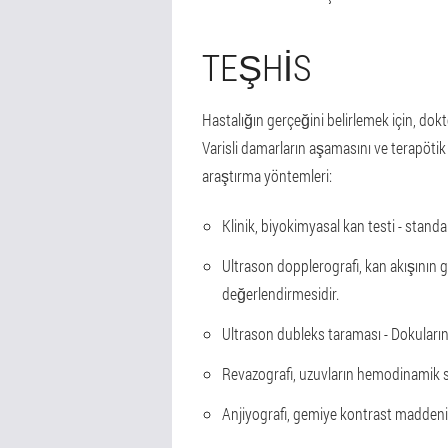
TEŞHIS
Hastalığın gerçeğini belirlemek için, dok
Varisli damarların aşamasını ve terapötik
araştırma yöntemleri:
Klinik, biyokimyasal kan testi - stand
Ultrason dopplerografi, kan akışının 
değerlendirmesidir.
Ultrason dubleks taraması - Dokuların 
Revazografi, uzuvların hemodinamik se
Anjiyografi, gemiye kontrast maddeni