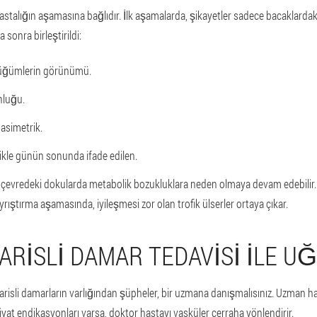
astalığın aşamasına bağlıdır. İlk aşamalarda, şikayetler sadece bacaklardaki 
a sonra birleştirildi:
 düğümlerin görünümü.
unluğu.
 asimetrik.
ikle günün sonunda ifade edilen.
, çevredeki dokularda metabolik bozukluklara neden olmaya devam edebilir. 
ştırma aşamasında, iyileşmesi zor olan trofik ülserler ortaya çıkar.
ARISLI DAMAR TEDAVISI ILE U
isli damarların varlığından şüpheler, bir uzmana danışmalısınız. Uzman has
iyat endikasyonları varsa, doktor hastayı vasküler cerraha yönlendirir.