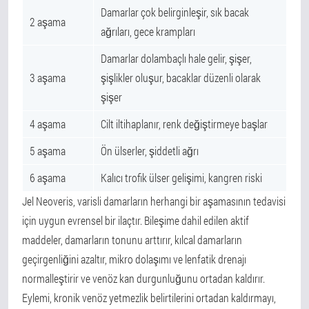
Damarlar çok belirginleşir, sık bacak
2 aşama
ağrıları, gece krampları
Damarlar dolambaçlı hale gelir, şişer,
3 aşama
şişlikler oluşur, bacaklar düzenli olarak
şişer
4 aşama
Cilt iltihaplanır, renk değiştirmeye başlar
5 aşama
Ön ülserler, şiddetli ağrı
6 aşama
Kalıcı trofik ülser gelişimi, kangren riski
Jel Neoveris, varisli damarların herhangi bir aşamasının tedavisi
için uygun evrensel bir ilaçtır. Bileşime dahil edilen aktif
maddeler, damarların tonunu arttırır, kılcal damarların
geçirgenliğini azaltır, mikro dolaşımı ve lenfatik drenajı
normalleştirir ve venöz kan durgunluğunu ortadan kaldırır.
Eylemi, kronik venöz yetmezlik belirtilerini ortadan kaldırmayı,