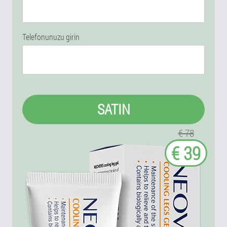
Telefonunuzu girin
SATIN
€ 78
€ 39