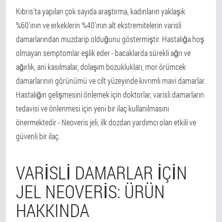
Kıbrıs'ta yapılan çok sayıda araştırma, kadınların yaklaşık
%60'ının ve erkeklerin %40'ının alt ekstremitelerin varisli
damarlarından muzdarip olduğunu göstermiştir. Hastalığa hoş
olmayan semptomlar eşlik eder - bacaklarda sürekli ağrı ve
ağırlık, ani kasılmalar, dolaşım bozuklukları, mor örümcek
damarlarının görünümü ve cilt yüzeyinde kıvrımlı mavi damarlar.
Hastalığın gelişmesini önlemek için doktorlar, varisli damarların
tedavisi ve önlenmesi için yeni bir ilaç kullanılmasını
önermektedir - Neoveris jeli, ilk dozdan yardımcı olan etkili ve
güvenli bir ilaç.
VARISLI DAMARLAR IÇIN
JEL NEOVERIS: ÜRÜN
HAKKINDA