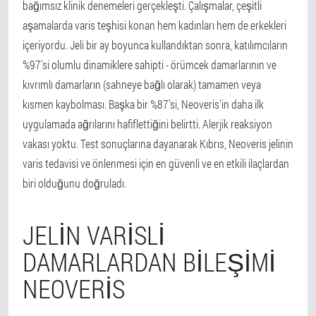
bağımsız klinik denemeleri gerçekleşti. Çalışmalar, çeşitli
aşamalarda varis teşhisi konan hem kadınları hem de erkekleri
içeriyordu. Jeli bir ay boyunca kullandıktan sonra, katılımcıların
%97'si olumlu dinamiklere sahipti - örümcek damarlarının ve
kıvrımlı damarların (sahneye bağlı olarak) tamamen veya
kısmen kaybolması. Başka bir %87'si, Neoveris'in daha ilk
uygulamada ağrılarını hafiflettiğini belirtti. Alerjik reaksiyon
vakası yoktu. Test sonuçlarına dayanarak Kıbrıs, Neoveris jelinin
varis tedavisi ve önlenmesi için en güvenli ve en etkili ilaçlardan
biri olduğunu doğruladı.
JELIN VARISLI
DAMARLARDAN BILEŞIMI
NEOVERIS