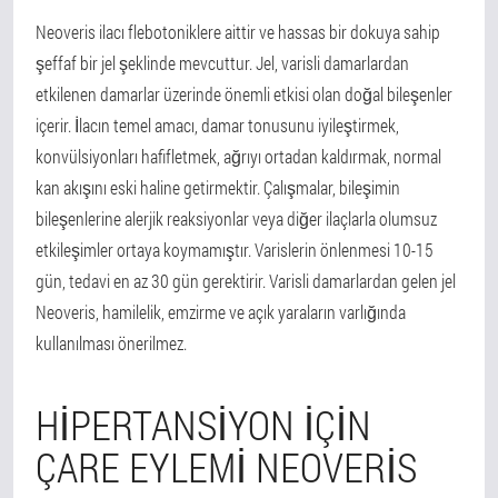
Neoveris ilacı flebotoniklere aittir ve hassas bir dokuya sahip
şeffaf bir jel şeklinde mevcuttur. Jel, varisli damarlardan
etkilenen damarlar üzerinde önemli etkisi olan doğal bileşenler
içerir. İlacın temel amacı, damar tonusunu iyileştirmek,
konvülsiyonları hafifletmek, ağrıyı ortadan kaldırmak, normal
kan akışını eski haline getirmektir. Çalışmalar, bileşimin
bileşenlerine alerjik reaksiyonlar veya diğer ilaçlarla olumsuz
etkileşimler ortaya koymamıştır. Varislerin önlenmesi 10-15
gün, tedavi en az 30 gün gerektirir. Varisli damarlardan gelen jel
Neoveris, hamilelik, emzirme ve açık yaraların varlığında
kullanılması önerilmez.
HIPERTANSIYON IÇIN
ÇARE EYLEMI NEOVERIS