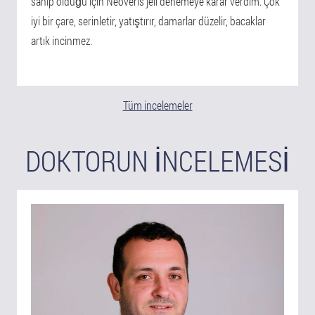
sahip olduğu için Neoveris jeli denemeye karar verdim. Çok
iyi bir çare, serinletir, yatıştırır, damarlar düzelir, bacaklar
artık incinmez.
Tüm incelemeler
DOKTORUN INCELEMESI