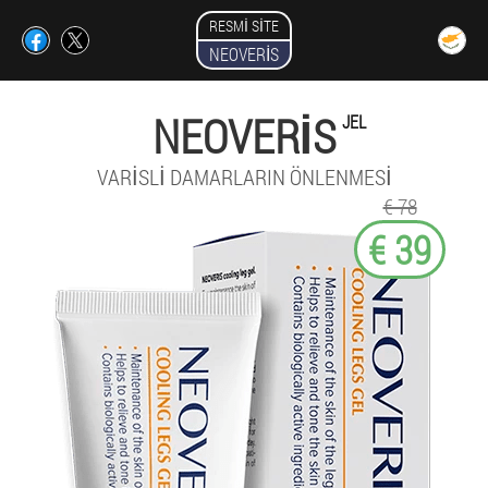
RESMI SITE
NEOVERIS
NEOVERIS
JEL
VARISLI DAMARLARIN ÖNLENMESI
€ 78
€ 39