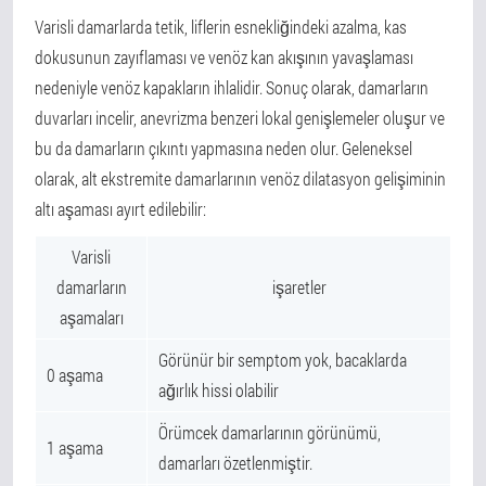
Varisli damarlarda tetik, liflerin esnekliğindeki azalma, kas
dokusunun zayıflaması ve venöz kan akışının yavaşlaması
nedeniyle venöz kapakların ihlalidir. Sonuç olarak, damarların
duvarları incelir, anevrizma benzeri lokal genişlemeler oluşur ve
bu da damarların çıkıntı yapmasına neden olur. Geleneksel
olarak, alt ekstremite damarlarının venöz dilatasyon gelişiminin
altı aşaması ayırt edilebilir:
Varisli
damarların
işaretler
aşamaları
Görünür bir semptom yok, bacaklarda
0 aşama
ağırlık hissi olabilir
Örümcek damarlarının görünümü,
1 aşama
damarları özetlenmiştir.