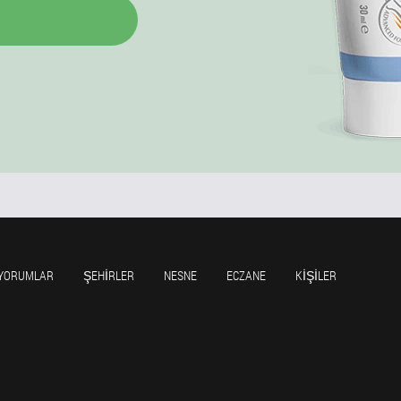
YORUMLAR
ŞEHIRLER
NESNE
ECZANE
KIŞILER