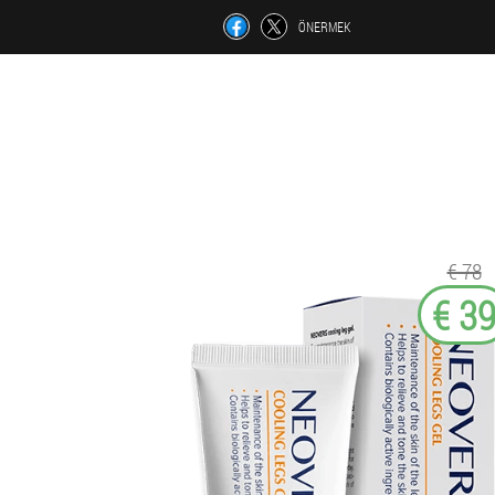
ÖNERMEK
€ 78
€ 3