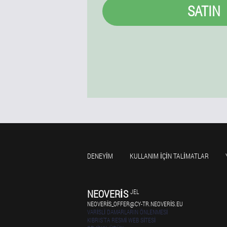
SATIN
DENEYIM
KULLANIM IÇIN TALIMATLAR
NEOVERIS
JEL
NEOVERIS_OFFER@CY-TR.NEOVERIS.EU
VARISLI DAMARLARIN ÖNLENMESI
KIBRIS'TA RESMI WEB SITESI