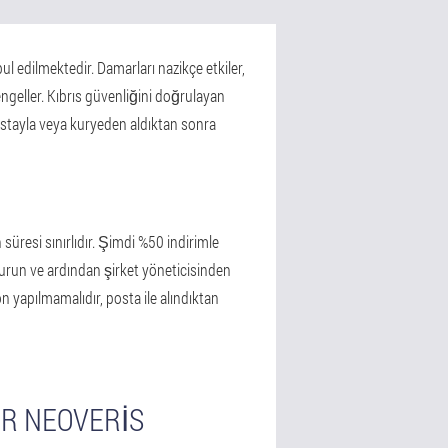
bul edilmektedir. Damarları nazikçe etkiler,
engeller. Kıbrıs güvenliğini doğrulayan
postayla veya kuryeden aldıktan sonra
 süresi sınırlıdır. Şimdi %50 indirimle
oldurun ve ardından şirket yöneticisinden
on yapılmamalıdır, posta ile alındıktan
ER NEOVERIS