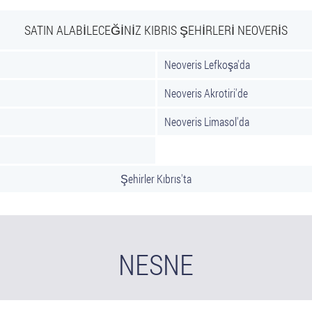
SATIN ALABILECEĞINIZ KIBRIS ŞEHIRLERI NEOVERIS
Neoveris Lefkoşa'da
Neoveris Akrotiri'de
Neoveris Limasol'da
Şehirler Kıbrıs'ta
NESNE