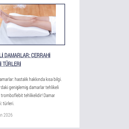
LI DAMARLAR: CERRAHI
I TÜRLERI
damarlar: hastalık hakkında kısa bilgi.
daki genişlemiş damarlar tehlikeli
, tromboflebit tehlikelidir! Damar
: türleri.
an 2026