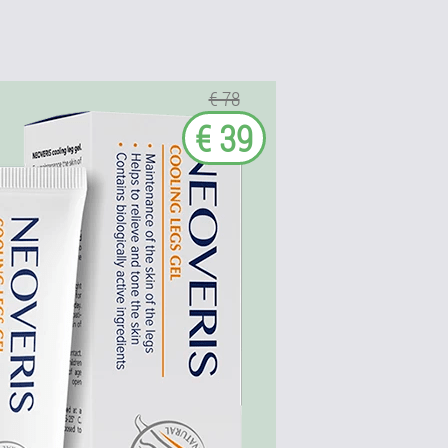
€ 78
€ 39