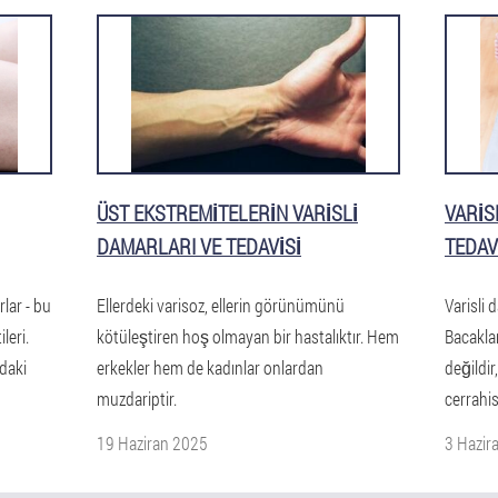
ÜST EKSTREMITELERIN VARISLI
VARIS
DAMARLARI VE TEDAVISI
TEDAV
lar - bu
Ellerdeki varisoz, ellerin görünümünü
Varisli 
leri.
kötüleştiren hoş olmayan bir hastalıktır. Hem
Bacaklar
daki
erkekler hem de kadınlar onlardan
değildir
muzdariptir.
cerrahisi
19 Haziran 2025
3 Hazir