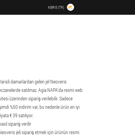
KIBRIS (TR)
Varisli damarlardan gelen jel Neoveris
eczanelerde satılmaz. Agia NAPA'da resmi web
sitesi üzerinden sipariş verilebilir. Sadece
şimdi %50 indirim var, bu nedenle ürün en iyi
fiyata € 39 satılıyor.
nasıl sipariş verilir
Neoveris jeli sipariş etmek için ürünün resmi