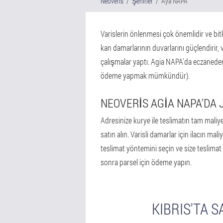
Neoveris
Şehirler
Aya NAPA
Varislerin önlenmesi çok önemlidir ve bitki
kan damarlarının duvarlarını güçlendirir, 
çalışmalar yaptı. Agia NAPA'da eczaneden 
ödeme yapmak mümkündür).
NEOVERIS AGIA NAPA'DA J
Adresinize kurye ile teslimatın tam maliyet
satın alın. Varisli damarlar için ilacın ma
teslimat yöntemini seçin ve size teslimat s
sonra parsel için ödeme yapın.
KIBRIS'TA 