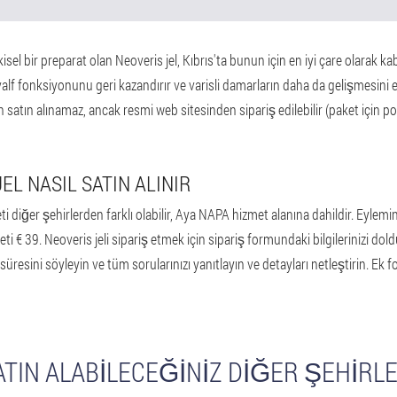
sel bir preparat olan Neoveris jel, Kıbrıs'ta bunun için en iyi çare olarak ka
valf fonksiyonunu geri kazandırır ve varisli damarların daha da gelişmesini 
satın alınamaz, ancak resmi web sitesinden sipariş edilebilir (paket için 
EL NASIL SATIN ALINIR
i diğer şehirlerden farklı olabilir, Aya NAPA hizmet alanına dahildir. Eylemin
liyeti € 39. Neoveris jeli sipariş etmek için sipariş formundaki bilgilerinizi d
üresini söyleyin ve tüm sorularınızı yanıtlayın ve detayları netleştirin. Ek f
SATIN ALABILECEĞINIZ DIĞER ŞEHIRL